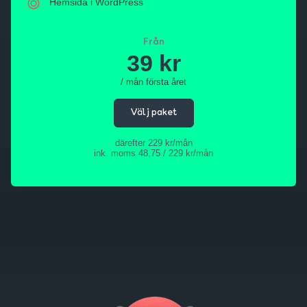
Hemsida i WordPress
Från
39 kr
/ mån första året
Välj paket
därefter 229 kr/mån
ink. moms 48,75 / 229 kr/mån