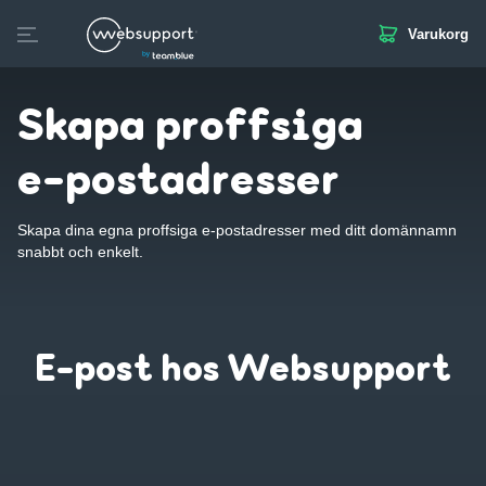
Varukorg
Skip
to
Skapa hemsida
Domän
Webbhotell
SSL
E-post
content
Skapa proffsiga
e-postadresser
Skapa dina egna proffsiga e-postadresser med ditt domännamn
snabbt och enkelt.
E-post hos Websupport