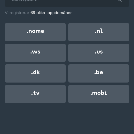
Vi registrerar
69 olika toppdomäner
.name
.nl
.ws
.us
.dk
.be
.tv
.mobi