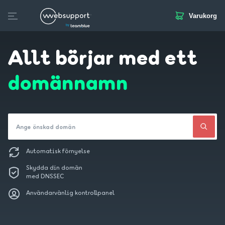
Varukorg
Skip
to
a
Domän
Webbhotell
SSL
E-post
Extratjänster
content
Allt börjar med ett
domännamn
Ange önskad domän
Automatisk förnyelse
Skydda din domän
med DNSSEC
Användarvänlig kontrollpanel