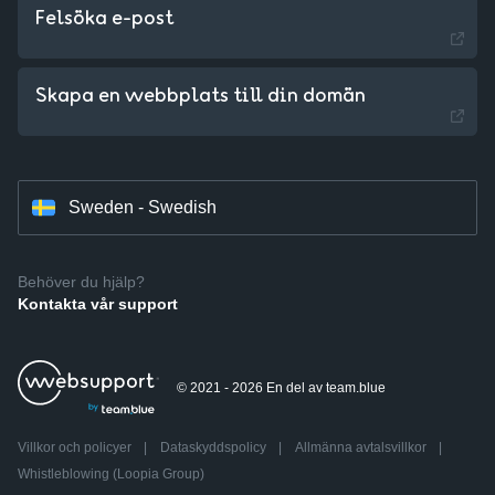
Felsöka e-post
Czechia - Czech
Slovakia - Slovak
Skapa en webbplats till din domän
Hungary - Magyar
Sweden - Swedish
Behöver du hjälp?
Kontakta vår support
© 2021 - 2026 En del av team.blue
Villkor och policyer
|
Dataskyddspolicy
|
Allmänna avtalsvillkor
|
Whistleblowing (Loopia Group)