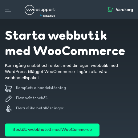
Varukorg
Skip
to
Skapa hemsida
Domän
Webbhotell
SSL
E-post
content
Starta webbutik
med WooCommerce
Kom igång snabbt och enkelt med din egen webbutik med
WordPress-tillägget WooCommerce. Ingår i alla våra
webbhotellspaket.
Komplett e-handelslösning
Flexibelt innehåll
Flera olika betallösningar
Beställ webbhotell med WooCommerce