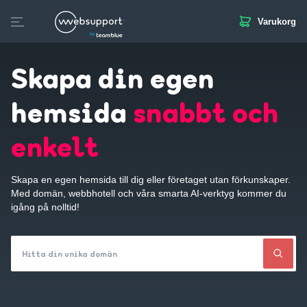
Varukorg
Skip
to
Skapa hemsida
Domän
Webbhotell
SSL
E-post
content
Skapa din egen
hemsida
snabbt och
enkelt
Skapa en egen hemsida till dig eller företaget utan förkunskaper.
Med domän, webbhotell och våra smarta AI-verktyg kommer du
igång på nolltid!
Hitta din unika domän