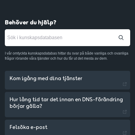
Behöver du hjälp?
I vår omtyckta kunskapsdatabas hittar du svar på både vanliga och ovanliga
frågor rörande våra tjänster och hur du får ut det mesta av dem.
Kom igång med dina tjänster
Hur lång tid tar det innan en DNS-förändring
börjar gälla?
Sweden - English
Felsöka e-post
Czechia - Czech